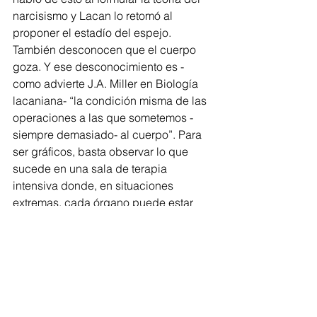
narcisismo y Lacan lo retomó al 
proponer el estadío del espejo.
También desconocen que el cuerpo 
goza. Y ese desconocimiento es -
como advierte J.A. Miller en Biología 
lacaniana- “la condición misma de las 
operaciones a las que sometemos -
siempre demasiado- al cuerpo”. Para 
ser gráficos, basta observar lo que 
sucede en una sala de terapia 
intensiva donde, en situaciones 
extremas, cada órgano puede estar 
conectado a una máquina que lo haga 
“funcionar”, o sobrevivir. La paradoja 
es que ahí donde se lo pretende 
completo, perfecto y potente, con 
estas intervenciones que se realizan 
sobre la base de la división cartesiana 