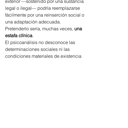
exterior —sostenido por una sustancia 
legal o ilegal— podría reemplazarse 
fácilmente por una reinserción social o 
una adaptación adecuada.
Pretenderlo sería, muchas veces, 
una 
estafa clínica
.
El psicoanálisis no desconoce las 
determinaciones sociales ni las 
condiciones materiales de existencia 
de los sujetos.
Pero tampoco puede reducir el 
malestar humano a esas 
determinaciones.
Entre el sujeto y el orden social 
siempre queda 
un resto irreductible
.
Un punto donde aparece el deseo.
Y es justamente allí donde el 
psicoanálisis tiene algo que decir.
Tal vez por eso resulte tan importante 