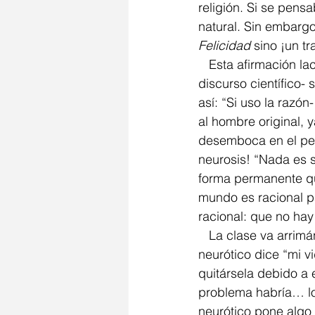
religión. Si se pens
natural. Sin embargo
Felicidad
 sino ¡un t
   Esta afirmación lacaniana -que el psicoanálisis no habría sido posible por fuera del 
discurso científico
así: “Si uso la razó
al hombre original, 
desemboca en el pen
neurosis! “Nada es s
forma permanente qu
mundo es racional p
racional: que no ha
   La clase va arrimándose a la respuesta a la pregunta que la causó, con un ejemplo: el 
neurótico dice “mi v
quitársela debido a
problema habría… los
neurótico pone algo 