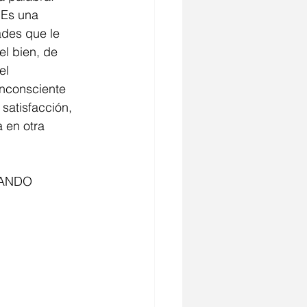
des que le 
el bien, de 
el 
inconsciente 
satisfacción, 
 en otra 
NANDO