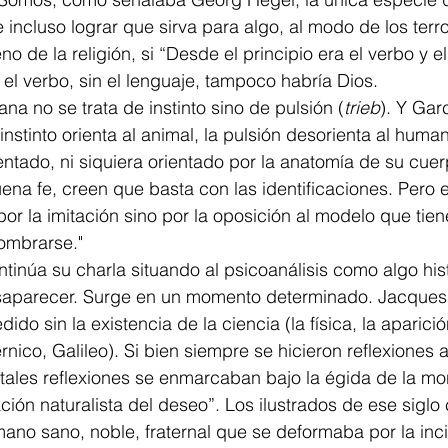
 incluso lograr que sirva para algo, al modo de los terro
 el verbo, sin el lenguaje, tampoco habría Dios. 
mana no se trata de instinto sino de pulsión (
trieb
). Y Gar
instinto orienta al animal, la pulsión desorienta al human
tado, ni siquiera orientado por la anatomía de su cuer
na fe, creen que basta con las identificaciones. Pero 
por la imitación sino por la oposición al modelo que tiene
mbrarse." 
saparecer. Surge en un momento determinado. Jacques
do sin la existencia de la ciencia (la física, la aparició
nico, Galileo). Si bien siempre se hicieron reflexiones 
tales reflexiones se enmarcaban bajo la égida de la mora
ración naturalista del deseo”. Los ilustrados de ese siglo
mano sano, noble, fraternal que se deformaba por la inci