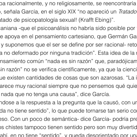
aba racionalmente, y no religiosamente, se reencontraría
, señala García, en el siglo XIX “no apareció un 
Tratado
ratado de psicopatología sexual! (Krafft Ebing)”. 
- se apoya en el pensamiento cartesiano, que Germán Ga
n- y suponemos que el ser se define por ser racional- ret
ya no deformado por ninguna tradición”. Esta idea de la 
samiento común “nada es sin razón” que, paradójicame
in razón” no se verifica científicamente, ya que la cien
e existen cantidades de cosas que son azarosas. “La i
arece muy racional siempre que no pensemos qué quier
y nada que no tenga una causa”, dice García. 
ida no tiene sentido”, lo que puede tornarse tan serio c
 eso. Con un poco de semántica- dice García- podría pr
 chistes tampoco tienen sentido pero son muy divertid
ahí, en no tiene “sentido”, y queda desorientado por un