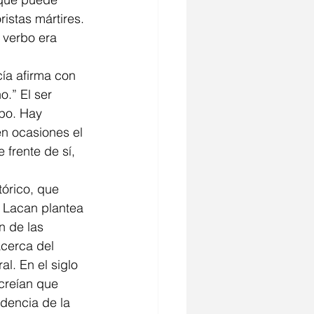
ristas mártires. 
cía afirma con 
o.” El ser 
po. Hay 
en ocasiones el 
 frente de sí, 
 Lacan plantea 
n de las 
acerca del 
l. En el siglo 
 creían que 
dencia de la 