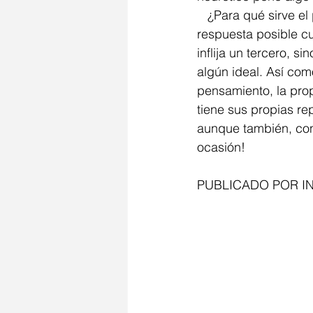
   ¿Para qué sirve el psicoanálisis, entonces? Para orientarse… en el deseo. Es una 
respuesta posible c
inflija un tercero, s
algún ideal. Así co
pensamiento, la pro
tiene sus propias re
aunque también, con 
ocasión!
PUBLICADO POR I