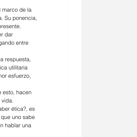
a. Su ponencia, 
presente. 
gando entre 
a utilitaria 
or esfuerzo, 
 
 vida. 
ber ética?, es 
s que uno sabe 
on hablar una 