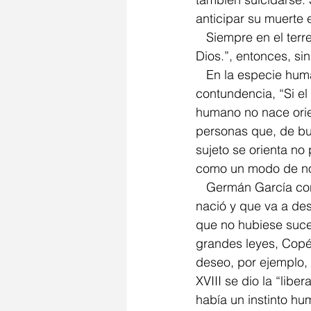
anticipar su muerte e
   Siempre en el terreno de la religión, si “Desde el principio era el verbo y el verbo era 
Dios.”, entonces, sin
   En la especie hu
contundencia, “Si el 
humano no nace orien
personas que, de bue
sujeto se orienta no 
como un modo de no
   Germán García continúa su charla situando al psicoanálisis como algo histórico, que 
nació y que va a de
que no hubiese sucedi
grandes leyes, Copér
deseo, por ejemplo, 
XVIII se dio la “libe
había un instinto hu