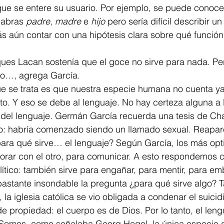
 que se entere su usuario. Por ejemplo, se puede conocer
labras 
padre
, 
madre
 e 
hijo 
pero sería difícil describir u
s aún contar con una hipótesis clara sobre qué funció
so…, agrega García. 
nto. Y eso se debe al lenguaje. No hay certeza alguna a 
n del lenguaje. Germán García recuerda una tesis de Ch
o: habría comenzado siendo un llamado sexual. Reapar
para qué sirve… el lenguaje? Según García, los más opt
orar con el otro, para comunicar. A esto respondemos c
tico: también sirve para engañar, para mentir, para em
 la iglesia católica se vio obligada a condenar el suicidi
e propiedad: el cuerpo es de Dios. Por lo tanto, el leng
 Somos, como señalaba Georg Hegel, la única especie