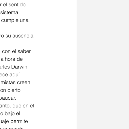
 el sentido 
n sistema 
n cumple una 
la hora de 
arles Darwin 
ece aquí 
imistas creen 
on cierto 
baucar. 
o bajo el 
uaje permite 
 que puede 