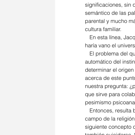
significaciones, sin
semántico de las pa
parental y mucho má
cultura familiar. 
   En esta línea, Jacques Lacan sostenía que el goce no sirve para nada. Pero su ausencia 
haría vano el univer
   El problema del que se trata es que nuestra especie humana no cuenta ya con el saber 
automático del insti
determinar el orige
acerca de este punt
nuestra pregunta: ¿
que sirve para colab
pesimismo psicoanalí
   Entonces, resulta bastante insondable la pregunta ¿para qué sirve algo? Tanto, que en el 
campo de la religión,
siguiente concepto d
también suicidarse.