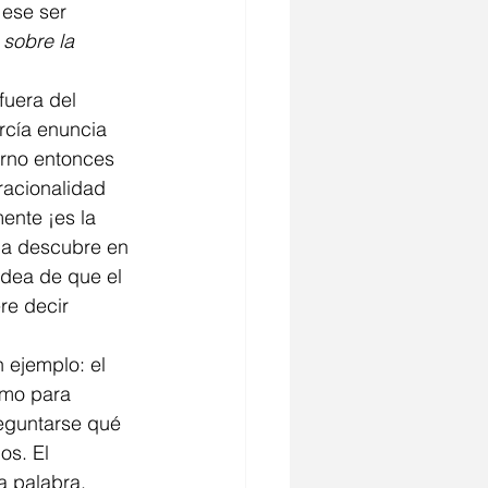
 ese ser 
 sobre la 
rcía enuncia 
orno entonces 
racionalidad 
nte ¡es la 
cia descubre en 
dea de que el 
e decir 
omo para 
eguntarse qué 
os. El 
a palabra. 