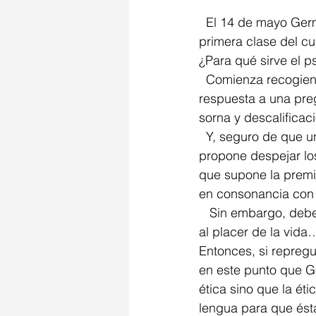
  El 14 de mayo Germán García volvió a la biblioteca de San Fernando, en el marco de la 
primera clase del cu
¿Para qué sirve el p
  Comienza recogiendo el guante con el título mismo de su clase, al proponer dar 
respuesta a una pre
sorna y descalificaci
  Y, seguro de que una pregunta siempre encierra en su propia formulación la respuesta, 
propone despejar los 
que supone la premis
en consonancia con e
   Sin embargo, debe haber cosas que no sirven para nada que, no obstante esto, hacen 
al placer de la vida
Entonces, si repregu
en este punto que G
ética sino que la ét
lengua para que ésta