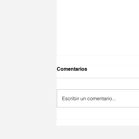
Comentarios
Escribir un comentario...
Módulo de temático
TRATAMIENTOS DEL
CUERPO.APSaT.JORNADA
MARZO 2023.