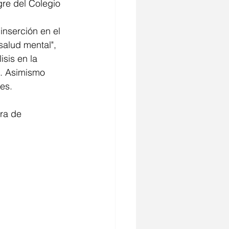
igre del Colegio 
inserción en el 
salud mental", 
sis en la 
s. Asimismo 
es.
ra de 