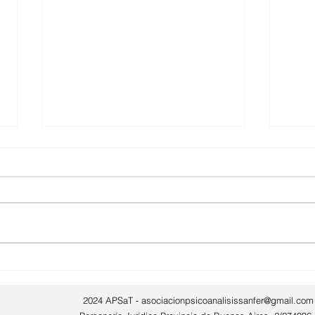
JORNADA APSAT 18/3/2023
Jorn
DISCURSOS, IMPASSES,
marz
PERSPECTIVAS
2024 APSaT -
asociacionpsicoanalisissanfer@gmail.com